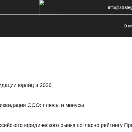
info@strate
О к
идации юрлиц в 2026
ликвидация ООО: плюсы и минусы
ийского юридического рынка согласно рейтингу Пра