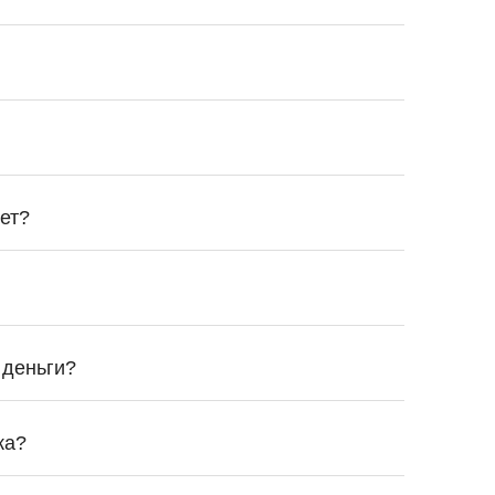
ет?
 деньги?
ка?