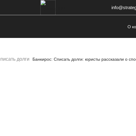
info@strate
О к
писать долги
Банкирос: Списать долги: юристы рассказали о спо