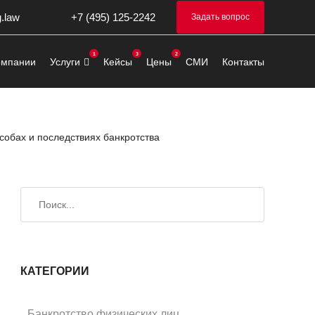
g.law
+7 (495) 125-2242
Задать вопрос
омпании
Услуги
Кейсы
Цены
СМИ
Контакты
собах и последствиях банкротства
Искать
Поиск
КАТЕГОРИИ
Банкротство физических лиц