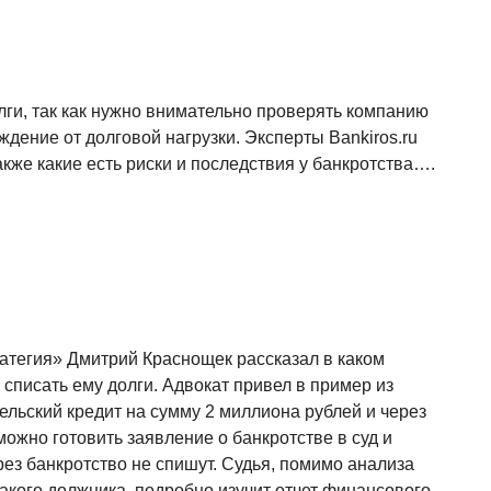
лги, так как нужно внимательно проверять компанию
дение от долговой нагрузки. Эксперты Bankiros.ru
акже какие есть риски и последствия у банкротства….
атегия» Дмитрий Краснощек рассказал в каком
 списать ему долги. Адвокат привел в пример из
ельский кредит на сумму 2 миллиона рублей и через
ожно готовить заявление о банкротстве в суд и
рез банкротство не спишут. Судья, помимо анализа
акого должника, подробно изучит отчет финансового