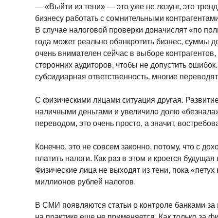
— «Выйти из тени» — это уже не лозунг, это трен
бизнесу работать с сомнительными контрагентами
В случае налоговой проверки доначислят «по пол
года может реально обанкротить бизнес, суммы д
очень внимателен сейчас в выборе контрагентов,
сторонних аудиторов, чтобы не допустить ошибок.
субсидиарная ответственность, многие переводят
С физическими лицами ситуация другая. Развити
наличными деньгами и увеличило долю «безнала»
переводом, это очень просто, а значит, востребов
Конечно, это не совсем законно, потому, что с д
платить налоги. Как раз в этом и кроется будущая
Физические лица не выходят из тени, пока «петух
миллионов рублей налогов.
В СМИ появляются статьи о контроле банками за 
на практике еще не применяется. Как только за ф