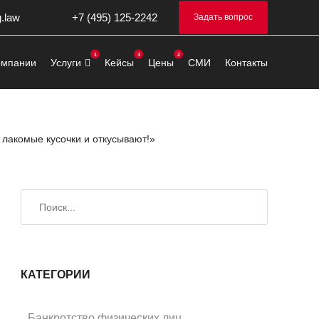
g.law
+7 (495) 125-2242
Задать вопрос
омпании
Услуги
Кейсы
Цены
СМИ
Контакты
 лакомые кусочки и откусывают!»
Искать
Поиск
КАТЕГОРИИ
Банкротство физических лиц