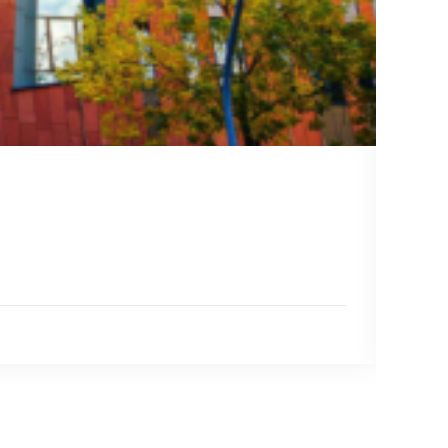
07 ию
Долг
Время
Экспе
ЧИТА