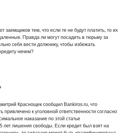
заемщиков тем, что если те не будут платить, то их
тдаленные. Правда ли могут посадить в тюрьму за
ильно себя вести должнику, чтобы избежать
 кредиту нечем?
?
итрий Краснощек сообщил Bankiros.ru, что
ь привлечено к уголовной ответственности согласно
симальное наказание по этой статье
 лет лишения свободы. Если кредит был взят на
ягчающие», то ситуация может быть квалифицирована