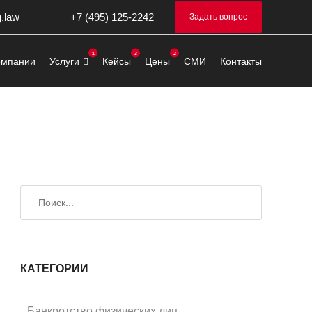
g.law
+7 (495) 125-2242
Задать вопрос
омпании
Услуги
Кейсы
Цены
СМИ
Контакты
Искать
Поиск
КАТЕГОРИИ
Банкротство физических лиц