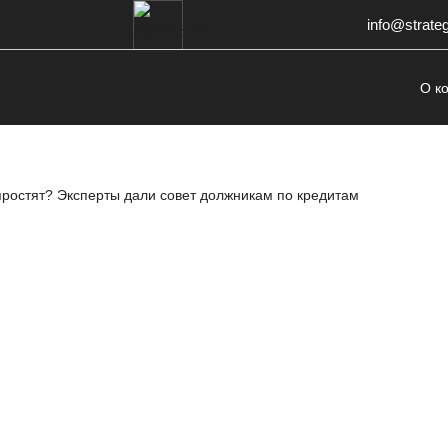
info@strate
О к
простят? Эксперты дали совет должникам по кредитам