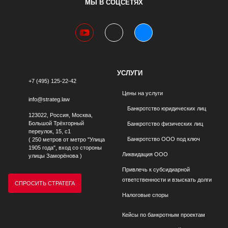
МЫ В СОЦСЕТЯХ
youtube
telegram
vk
УСЛУГИ
+7 (495) 125-22-42
Цены на услуги
info@strateg.law
Банкротство юридических лиц
123022, Россия, Москва,
Большой Трёхгорный
Банкротство физических лиц
переулок, 15, с1
Банкротство ООО под ключ
( 250 метров от метро "Улица
1905 года", вход со стороны
Ликвидация ООО
улицы Заморёнова )
Привлечь к субсидиарной
ответственности и взыскать долги
СПРОСИТЬ СТРАТЕГА
Налоговые споры
Кейсы по банкротным проектам