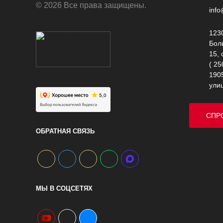
© 2026 Все права защищены.
info
1230
Бол
15, 
( 25
1905
ули
СПР
.
ОБРАТНАЯ СВЯЗЬ
МЫ В СОЦСЕТЯХ
youtube
telegram
vk