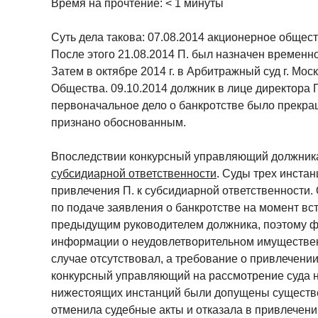
Время на прочтение:
< 1
минуты
Суть дела такова: 07.08.2014 акционерное общес
После этого 21.08.2014 П. был назначен времен
Затем в октябре 2014 г. в Арбитражный суд г. Мо
Общества. 09.10.2014 должник в лице директора П
первоначальное дело о банкротстве было прекращ
признано обоснованным.
Впоследствии конкурсный управляющий должника 
субсидиарной ответственности
. Суды трех инста
привлечения П. к субсидиарной ответственности.
по подаче заявления о банкротстве на момент вс
предыдущим руководителем должника, поэтому фа
информации о неудовлетворительном имуществе
случае отсутствовал, а требование о привлечении
конкурсный управляющий на рассмотрение суда н
нижестоящих инстанций были допущены существе
отменила судебные акты и отказала в привлечении