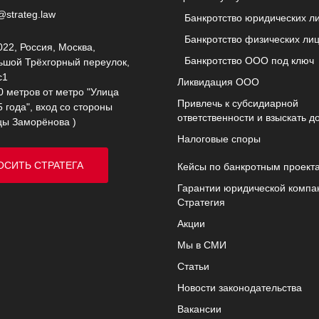
@strateg.law
Банкротство юридических л
Банкротство физических ли
22, Россия, Москва,
Банкротство ООО под ключ
ьшой Трёхгорный переулок,
с1
Ликвидация ООО
0 метров от метро "Улица
Привлечь к субсидиарной
 года", вход со стороны
ответственности и взыскать д
цы Заморёнова )
Налоговые споры
ОСИТЬ СТРАТЕГА
Кейсы по банкротным проект
Гарантии юридической компа
Стратегия
Акции
Мы в СМИ
Статьи
Новости законодательства
Вакансии