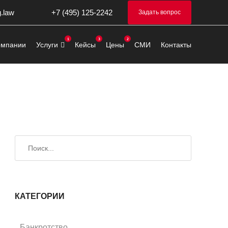
g.law
+7 (495) 125-2242
Задать вопрос
омпании
Услуги
Кейсы
Цены
СМИ
Контакты
Искать
Поиск
КАТЕГОРИИ
Банкротство