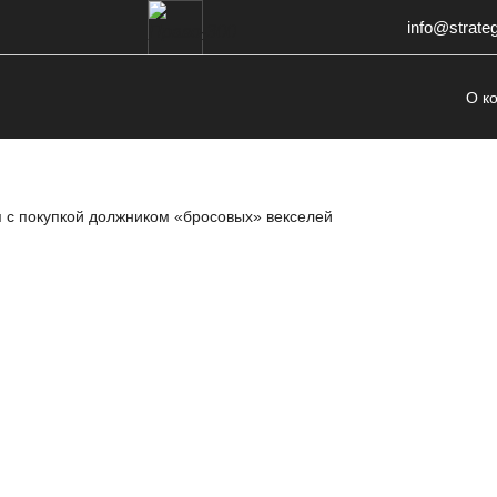
info@strate
О к
 с покупкой должником «бросовых» векселей