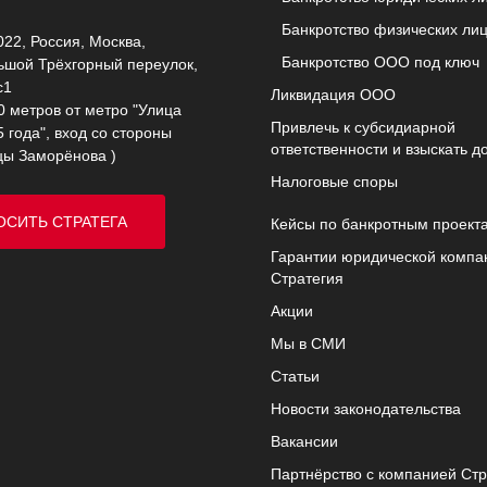
Банкротство физических ли
22, Россия, Москва,
Банкротство ООО под ключ
ьшой Трёхгорный переулок,
с1
Ликвидация ООО
0 метров от метро "Улица
Привлечь к субсидиарной
 года", вход со стороны
ответственности и взыскать д
цы Заморёнова )
Налоговые споры
ОСИТЬ СТРАТЕГА
Кейсы по банкротным проект
Гарантии юридической компа
Стратегия
Акции
Мы в СМИ
Статьи
Новости законодательства
Вакансии
Партнёрство с компанией Стр