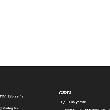
УСЛУГИ
495) 125-22-42
Цены на услуги
@strateg.law
Банкротство юридических л